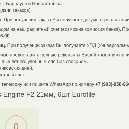
в г. Барнаула и Новоалтайска.
дачи заказов).
ц
. При получении заказа Вы получаете документ реализации
одом на наш расчетный счет (возможна комиссия банка). По
26-00
.
иц
. При получении заказа Вы получаете УПД (Универсальны
одимо предоставить полные реквизиты Вашей компании на
a
и вышлет его удобным для Вас способом.
анковских дней.
етный счет.
о телефону или пишите WhatsApp по номеру
+7 (903)-958-96
Engine F2 21мм, 6шт Eurofile
0