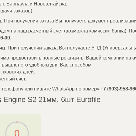
в г. Барнаула и Новоалтайска.
дачи заказов).
ц
. При получении заказа Вы получаете документ реализации
одом на наш расчетный счет (возможна комиссия банка). По
26-00
.
иц
. При получении заказа Вы получаете УПД (Универсальны
одимо предоставить полные реквизиты Вашей компании на
a
и вышлет его удобным для Вас способом.
анковских дней.
етный счет.
о телефону или пишите WhatsApp по номеру
+7 (903)-958-96
 Engine S2 21мм, 6шт Eurofile
0