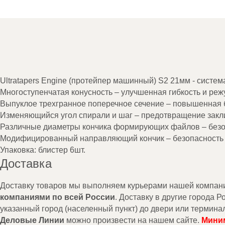
Ultratapers Engine (протейпер машинный) S2 21мм - сист
Многоступенчатая конусность – улучшенная гибкость и ре
Выпуклое трехгранное поперечное сечение – повышенная б
Изменяющийся угол спирали и шаг – предотвращение закл
Различные диаметры кончика формирующих файлов – безо
Модифицированный направляющий кончик – безопасность 
Упаковка: блистер 6шт.
Доставка
Доставку товаров мы выполняем курьерами нашей компании 
компаниями по всей России
. Доставку в другие города 
указанный город (населенный пункт) до двери или термина
Деловые Линии
можно произвести на нашем сайте.
Миним