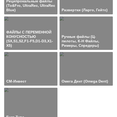
Реципрокальные файлы
(To&Fro, UltraRec, UltraRec
Blue)
Развертки (Ларго, Гейтс)
ФАЙЛЫ С ПЕРЕМЕННОЙ
КОНУСНОСТЬЮ
Ручные файлы (Ц-
(SX,S1,S2,F1-F5,D1-D3,X1-
пилоты, К-H Файлы,
X5)
Римеры, Спредеры)
СМ-Инвест
Омега Дент (Omega Dent)