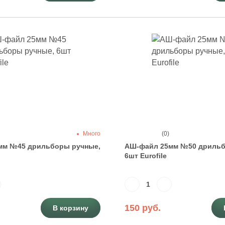
Много
(0)
мм №45 дрильборы ручные,
АШ-файл 25мм №50 дрильб
6шт Eurofile
150 руб.
В корзину