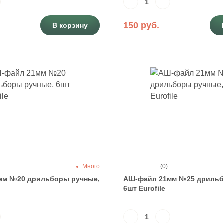
150 руб.
В корзину
Много
(0)
мм №20 дрильборы ручные,
АШ-файл 21мм №25 дрильб
6шт Eurofile