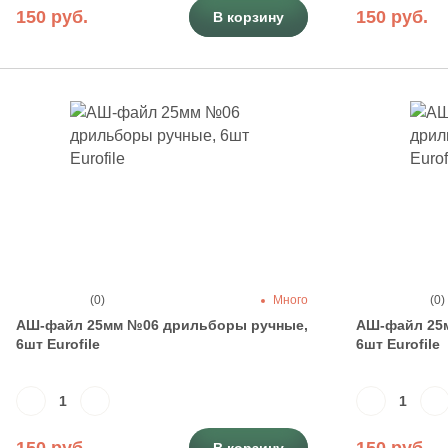
150 руб.
150 руб.
В корзину
(0)
Много
(0)
АШ-файл 25мм №06 дрильборы ручные,
АШ-файл 25
6шт Eurofile
6шт Eurofile