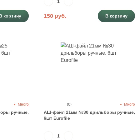
150 руб.
В корзину
В корзину
Много
(0)
Много
оры ручные,
АШ-файл 21мм №30 дрильборы ручные,
6шт Eurofile