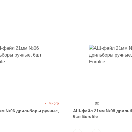
Много
(0)
мм №06 дрильборы ручные,
АШ-файл 21мм №08 дрильб
6шт Eurofile