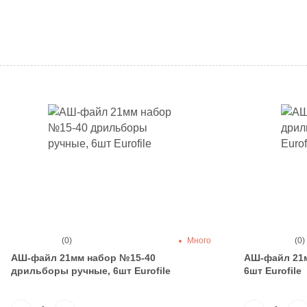
(0)
Много
(0)
АШ-файл 21мм набор №15-40
АШ-файл 21
дрильборы ручные, 6шт Eurofile
6шт Eurofile