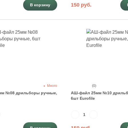
150 руб.
В корзину
Много
(0)
мм №08 дрильборы ручные,
АШ-файл 25мм №10 дрильб
6шт Eurofile