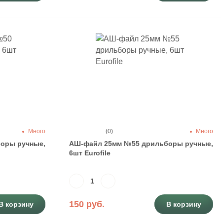
Много
(0)
Много
оры ручные,
АШ-файл 25мм №55 дрильборы ручные,
6шт Eurofile
150 руб.
В корзину
В корзину