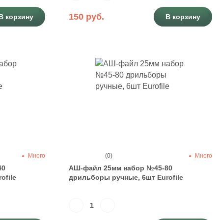
150 руб.
В корзину
В корзину
Много
(0)
Много
40
АШ-файл 25мм набор №45-80
ofile
дрильборы ручные, 6шт Eurofile