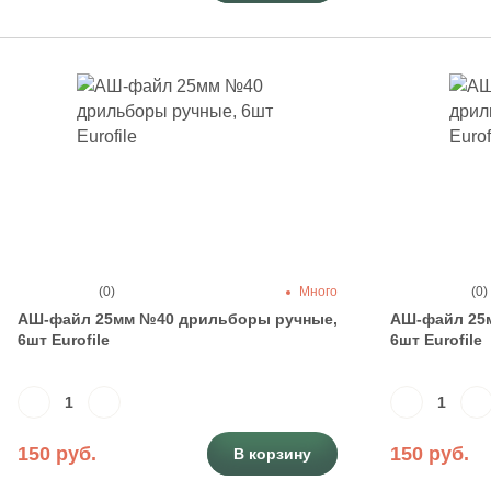
(0)
Много
(0)
АШ-файл 25мм №40 дрильборы ручные,
АШ-файл 25
6шт Eurofile
6шт Eurofile
150 руб.
150 руб.
В корзину