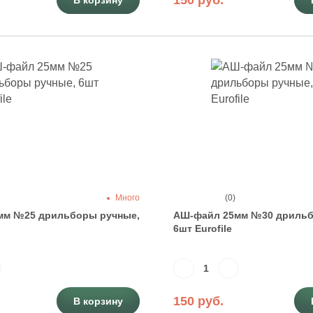
150 руб.
В корзину
Много
(0)
мм №25 дрильборы ручные,
АШ-файл 25мм №30 дрильб
6шт Eurofile
150 руб.
В корзину