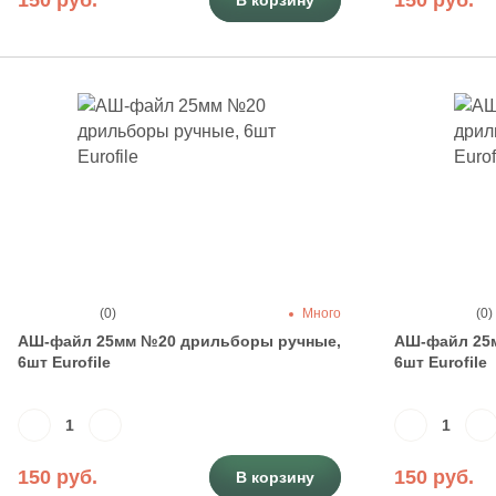
150 руб.
150 руб.
В корзину
(0)
Много
(0)
АШ-файл 25мм №20 дрильборы ручные,
АШ-файл 25
6шт Eurofile
6шт Eurofile
150 руб.
150 руб.
В корзину