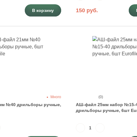
150 руб.
В корзину
Много
(0)
мм №40 дрильборы ручные,
АШ-файл 25мм набор №15-
дрильборы ручные, 6шт Eur