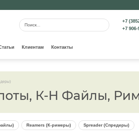
+7 (385
+7 906-
Статьи
Клиентам
Контакты
едеры)
лоты, К-H Файлы, Ри
-файлы)
Reamers (К-римеры)
Spreader (Спредеры)