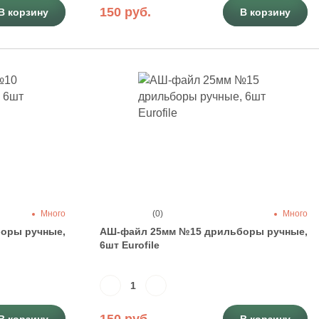
150 руб.
В корзину
В корзину
Много
(0)
Много
оры ручные,
АШ-файл 25мм №15 дрильборы ручные,
6шт Eurofile