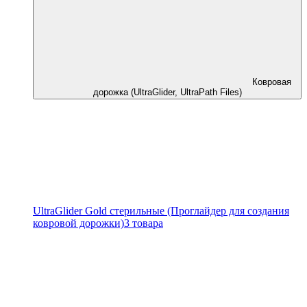
Ковровая
дорожка (UltraGlider, UltraPath Files)
UltraGlider Gold стерильные (Проглайдер для создания
ковровой дорожки)
3 товара