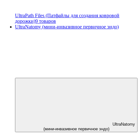
UltraPath Files (Патфайлы для создания ковровой
дорожки)
9 товаров
UltraNatomy (мини-инвазивное первичное эндо)
UltraNatomy
(мини-инвазивное первичное эндо)