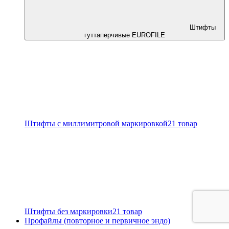
Штифты
гуттаперчивые EUROFILE
Штифты с миллимитровой маркировкой
21 товар
Штифты без маркировки
21 товар
Профайлы (повторное и первичное эндо)