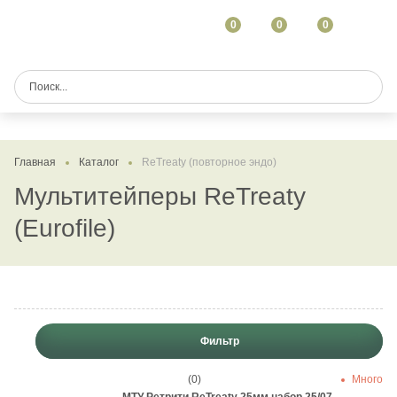
0
0
0
Главная
Каталог
ReTreaty (повторное эндо)
Мультитейперы ReTreaty
(Eurofile)
Фильтр
(0)
Много