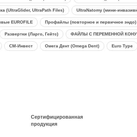
(UltraGlider, UltraPath Files)
UltraNatomy (мини-инвазив
ивые EUROFILE
Профайлы (повторное и первичное эндо)
Развертки (Ларго, Гейтс)
ФАЙЛЫ С ПЕРЕМЕННОЙ КОНУСН
СМ-Инвест
Омега Дент (Omega Dent)
Euro Type
Сертифицированная
продукция