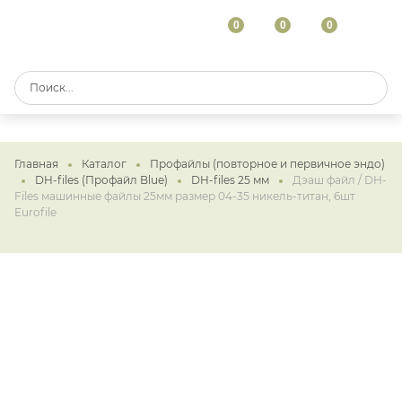
0
0
0
Главная
Каталог
Профайлы (повторное и первичное эндо)
DH-files (Профайл Blue)
DH-files 25 мм
Дэаш файл / DH-
Files машинные файлы 25мм размер 04-35 никель-титан, 6шт
Eurofile