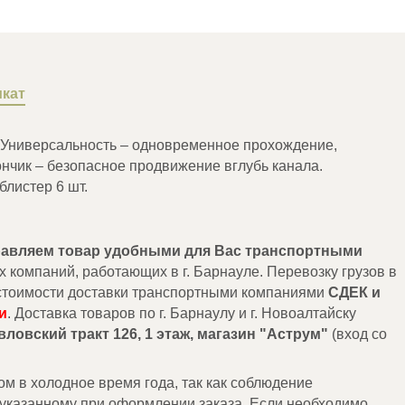
кат
. Универсальность – одновременное прохождение,
чик – безопасное продвижение вглубь канала.
блистер 6 шт.
правляем товар удобными для Вас транспортными
х компаний, работающих в г. Барнауле. Перевозку грузов в
т стоимости доставки транспортными компаниями
СДЕК и
и
. Доставка товаров по г. Барнаулу и г. Новоалтайску
авловский тракт 126, 1 этаж, магазин "Аструм"
(вход со
м в холодное время года, так как соблюдение
 указанному при оформлении заказа. Если необходимо