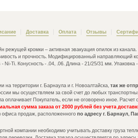
исание
Доставка
Оплата
Отзывы
Сертифи
йн режущей кромки – активная эвакуация опилок из канала
ивость и прочность. Модифицированный направляющий кон
i-Ti. Конусность - .04, .06. Длина - 21/25/31 мм. Упаковка -
на территории г. Барнаула и г. Новоалтайска,
так же от
России мы осуществляем за свой счет до любых транспортны
ла оплачивает Покупатель, если не оговорено иное. Расче
альная сумма заказа от 2000 рублей без учета доставк
з офиса продаж, расположенного
по адресу г. Барнаул, П
ной компании необходимо учитывать доставку груза тепло
ля перевозки. Доставка товара осуществляется по адресу,