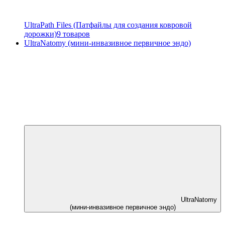
UltraPath Files (Патфайлы для создания ковровой
дорожки)
9 товаров
UltraNatomy (мини-инвазивное первичное эндо)
UltraNatomy
(мини-инвазивное первичное эндо)