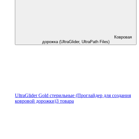
Ковровая
дорожка (UltraGlider, UltraPath Files)
UltraGlider Gold стерильные (Проглайдер для создания
ковровой дорожки)
3 товара